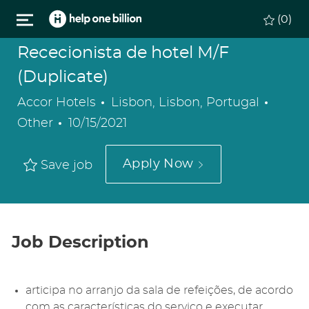
Skip to main content
(0)
Rececionista de hotel M/F
(Duplicate)
Location
Categ
Accor Hotels
Lisbon, Lisbon, Portugal
Posted
Other
10/15/2021
Date
Apply Now
Save job
Job Description
articipa no arranjo da sala de refeições, de acordo
com as características do serviço e executar,