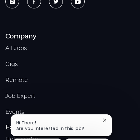
Company
All Jobs
Gigs
Remote
Job Expert
Events
Close
Hi There!
Explore
chatbot
Are you interested in this job?
notification
Help center