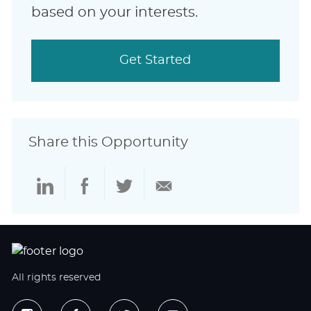
based on your interests.
Get Started
Share this Opportunity
Share
Share
Share
Share
via
via
via
via
LinkedIn
Facebook
twitter
email
All rights reserved