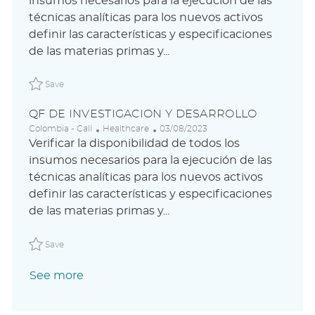
insumos necesarios para la ejecución de las
a
e
t
técnicas analíticas para los nuevos activos
t
g
e
i
o
d
definir las características y especificaciones
o
r
D
de las materias primas y...
n
y
a
t
Save QF DE INVESTIGACION Y DESARROLLO ABLAUS310
e
Save
QF DE INVESTIGACION Y DESARROLLO
L
C
P
Colombia - Cali
Healthcare
03/08/2023
o
a
o
Verificar la disponibilidad de todos los
c
t
s
insumos necesarios para la ejecución de las
a
e
t
técnicas analíticas para los nuevos activos
t
g
e
i
o
d
definir las características y especificaciones
o
r
D
de las materias primas y...
n
y
a
t
Save QF DE INVESTIGACION Y DESARROLLO ABLAUS310
e
Save
See more