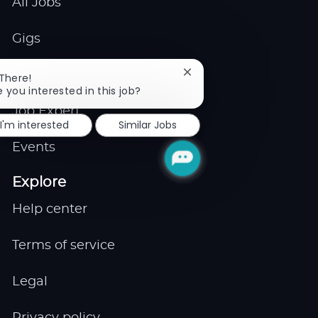
All Jobs
Gigs
Remote
Close
 There!
chatbot
e you interested in this job?
notification
Job Expert
I'm interested
Similar Jobs
Events
Explore
Help center
Terms of service
Legal