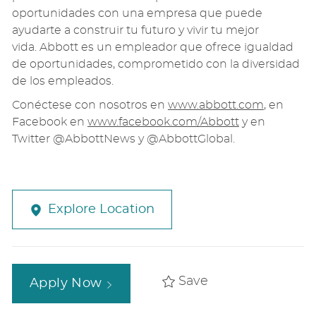
oportunidades con una empresa que puede
ayudar
te
a construir
t
u futuro y vivir
t
u mejor
vida.
Abbott
es un empleador que ofrece igualdad
de oportunidades, comprometido con la diversidad
de los empleados.
Conéctese con nosotros en
www.
abbott
.com
, en
Facebook en
www.facebook.com/
Abbott
y en
Twitter @AbbottNews y @AbbottGlobal.
Explore Location
Save
Apply Now