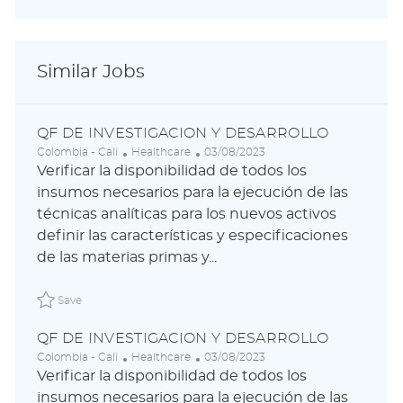
Similar Jobs
QF DE INVESTIGACION Y DESARROLLO
L
C
P
Colombia - Cali
Healthcare
03/08/2023
o
a
o
Verificar la disponibilidad de todos los
c
t
s
insumos necesarios para la ejecución de las
a
e
t
técnicas analíticas para los nuevos activos
t
g
e
i
o
d
definir las características y especificaciones
o
r
D
de las materias primas y...
n
y
a
t
Save QF DE INVESTIGACION Y DESARROLLO ABLAUS310
e
Save
QF DE INVESTIGACION Y DESARROLLO
L
C
P
Colombia - Cali
Healthcare
03/08/2023
o
a
o
Verificar la disponibilidad de todos los
c
t
s
insumos necesarios para la ejecución de las