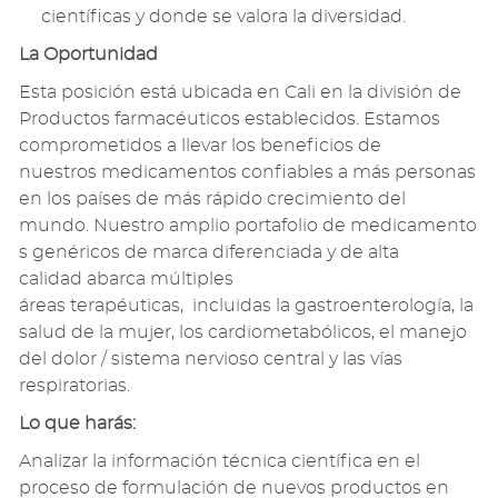
científic
a
s y donde se valora la diversidad.
La
O
portunidad
Esta posición
está ubicada en
Cali
en
la división de
Productos farmacéuticos establecidos.
Estamos
comprometidos a llevar los beneficios de
nuestros
medicamentos
confiables
a más personas
en los países de más rápido crecimiento del
mundo.
Nuestr
o
ampli
o
portafolio
de
medicamento
s
genéricos de marca diferenciada y de alta
calidad
abarca
múltiples
áreas
terapéuticas
,
incluidas
la
gastroenterología
,
la
salud de la mujer
, los
cardiometabólicos
,
el manejo
del dolor
/ sistema nervioso central y las vías
respiratorias.
Lo que harás:
Analizar la información técnica científica en el
proceso de formulación de nuevos productos en