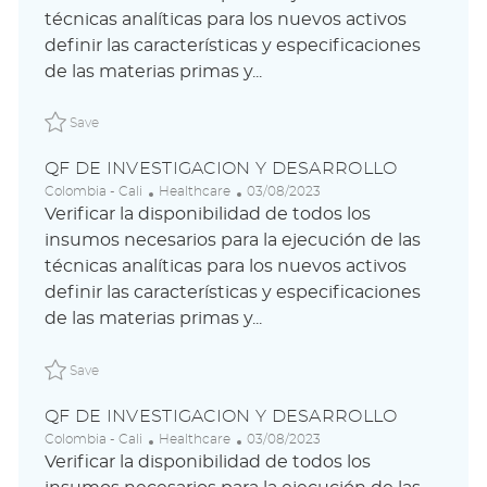
a
e
t
técnicas analíticas para los nuevos activos
t
g
e
i
o
d
definir las características y especificaciones
o
r
D
de las materias primas y...
n
y
a
t
Save QF DE INVESTIGACION Y DESARROLLO ABLAUS3105
e
Save
QF DE INVESTIGACION Y DESARROLLO
L
C
P
Colombia - Cali
Healthcare
03/08/2023
o
a
o
Verificar la disponibilidad de todos los
c
t
s
insumos necesarios para la ejecución de las
a
e
t
técnicas analíticas para los nuevos activos
t
g
e
i
o
d
definir las características y especificaciones
o
r
D
de las materias primas y...
n
y
a
t
Save QF DE INVESTIGACION Y DESARROLLO ABLAUS310
e
Save
QF DE INVESTIGACION Y DESARROLLO
L
C
P
Colombia - Cali
Healthcare
03/08/2023
o
a
o
Verificar la disponibilidad de todos los
c
t
s