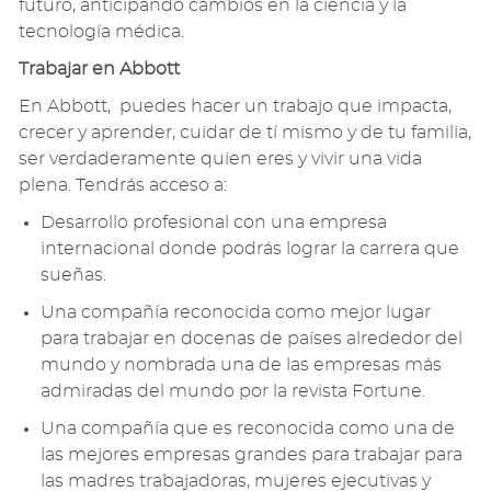
futuro,
anticipando
cambios en la ciencia y la
tecnología médica.
Trabajar
en
Abbott
En
Abbott
, puede
s
hacer un trabajo que impacta,
crecer y aprender, cuidar de
t
í
mismo y
de
t
u
familia,
ser
verdaderamente
quien
eres
y vivir una vida
plena.
Tendrás acceso a:
Desarrollo profesional con una empresa
internacional donde podrás lograr la carrera que
sueñas.
Una
compañía
reconocida como
mejor lugar
para trabajar
en docenas de países
alrededor del
mundo
y
nombrada una de las empresas más
admiradas del mundo por la revista
Fortune
.
Una
compañía
que es reconocida como una de
las mejores empresas
grandes para trabajar para
las madres trabajadoras,
mujeres
ejecutiva
s
y