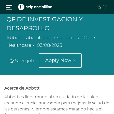
Skip to main content
(0)
QF DE INVESTIGACION Y
DESARROLLO
Location
Categor
Abbott Laboratories
Colombia - Cali
Posted
Healthcare
03/08/2023
Date
Apply Now
Save job
Acerca de
Abbott
Abbott
es líder mundial en
cuidado de la salud
,
creando ciencia innovadora para mejorar la salud de
las personas.
Siempre estamos mirando hacia el