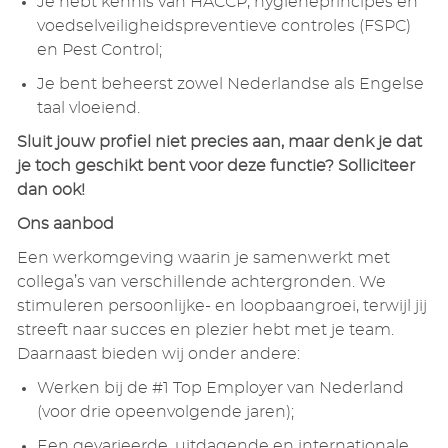
Je hebt kennis van HACCP, hygiëneprincipes en
voedselveiligheidspreventieve controles (FSPC)
en Pest Control;
Je bent beheerst zowel Nederlandse als Engelse
taal vloeiend.
Sluit jouw profiel niet precies aan, maar denk je dat
je toch geschikt bent voor deze functie? Solliciteer
dan ook!
Ons aanbod
Een werkomgeving waarin je samenwerkt met
collega’s van verschillende achtergronden. We
stimuleren persoonlijke- en loopbaangroei, terwijl jij
streeft naar succes en plezier hebt met je team.
Daarnaast bieden wij onder andere:
Werken bij de #1 Top Employer van Nederland
(voor drie opeenvolgende jaren);
Een gevarieerde, uitdagende en internationale