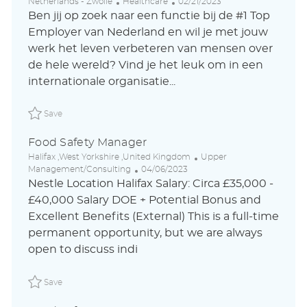
L
C
P
Netherlands - Zwolle
Healthcare
02/21/2023
o
a
o
Ben jij op zoek naar een functie bij de #1 Top
c
t
s
Employer van Nederland en wil je met jouw
a
e
t
werk het leven verbeteren van mensen over
t
g
e
i
o
d
de hele wereld? Vind je het leuk om in een
o
r
D
internationale organisatie...
n
y
a
t
Save Programma Manager Food Safety ABLAUS31049014
e
Save
Food Safety Manager
L
C
Halifax ,West Yorkshire ,United Kingdom
Upper
o
P
a
Management/Consulting
04/06/2023
c
o
t
Nestle Location Halifax Salary: Circa £35,000 -
a
s
e
£40,000 Salary DOE + Potential Bonus and
t
t
g
Excellent Benefits (External) This is a full-time
i
e
o
o
d
r
permanent opportunity, but we are always
n
D
y
open to discuss indi
a
t
Save Food Safety Manager P_NEIN_20c717f42bd626a1df874
e
Save