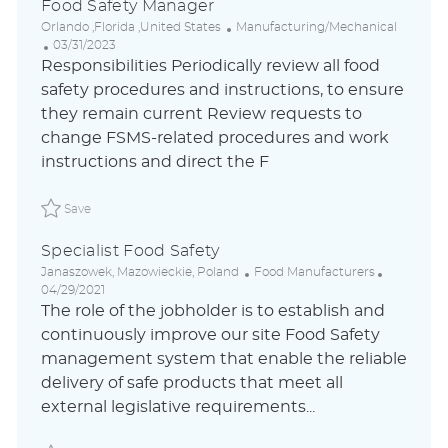
Food Safety Manager
L
C
Orlando ,Florida ,United States
Manufacturing/Mechanical
o
P
a
03/31/2023
c
o
t
Responsibilities Periodically review all food
a
s
e
safety procedures and instructions, to ensure
t
t
g
they remain current Review requests to
i
e
o
o
d
r
change FSMS-related procedures and work
n
D
y
instructions and direct the F
a
t
Save Food Safety Manager P_PEPS_704fbde4a4c2c358e0c
e
Save
Specialist Food Safety
L
C
P
Janaszowek, Mazowieckie, Poland
Food Manufacturers
o
a
o
04/29/2021
c
t
s
The role of the jobholder is to establish and
a
e
t
continuously improve our site Food Safety
t
g
e
management system that enable the reliable
i
o
d
o
r
D
delivery of safe products that meet all
n
y
a
external legislative requirements...
t
e