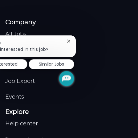
Company
All Jobs
Close
!
chatbot
interested in this job?
Gigs
notification
nterested
Similar Jobs
Remote
Job Expert
Events
Explore
Help center