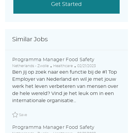
Get Started
Similar Jobs
Programma Manager Food Safety
L
C
P
Netherlands - Zwolle
Healthcare
02/21/2023
o
a
o
Ben jij op zoek naar een functie bij de #1 Top
c
t
s
Employer van Nederland en wil je met jouw
a
e
t
werk het leven verbeteren van mensen over
t
g
e
i
o
d
de hele wereld? Vind je het leuk om in een
o
r
D
internationale organisatie...
n
y
a
t
Save Programma Manager Food Safety ABLAUS31049014
e
Save
Programma Manager Food Safety