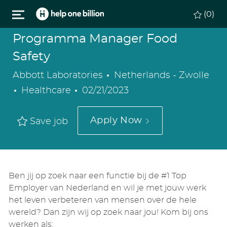
Skip to main content
(0)
Programma Manager Food
Safety
Location
Abbott Laboratories
Netherlands - Zwolle
Category
Posted
Healthcare
02/21/2023
Date
Apply Now
Save job
Ben jij op zoek naar een functie bij de #1 Top
Employer van Nederland en wil je met jouw werk
het leven verbeteren van mensen over de hele
wereld? Dan zijn wij op zoek naar jou! Kom bij ons
werken als: